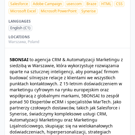
Salesforce
Adobe Campaign
user.com
Braze
HTML
CSS
Microsoft Excel
Microsoft PowerPoint
Synerise
LANGUAGES
English
(C1)
LOCATIONS
Warszawa
,
Poland
5BONSAI
to agencja CRM & Automatyzacji Marketingu z
siedzibą w Warszawie, która wykorzystuje rozwiązania
oparte na sztucznej inteligencji, aby pomagać firmom
budować silniejsze relacje z klientami we wszystkich
punktach kontaktowych. Z 15-letnim doświadczeniem w
marketingu cyfrowym na rynku europejskim oraz
współpracą z globalnymi markami, 5BONSAI to zespół
ponad 50 Ekspertów eCRM i specjalistów MarTech. Jako
partnerzy czołowych dostawców, takich jak Salesforce i
Synerise, świadczymy kompleksowe usługi CRM,
Automatyzacji Marketingu oraz Marketingu
Lojalnościowego, skupiając się na wielokanałowych
doświadczeniach, hiperpersonalizacji, strategiach