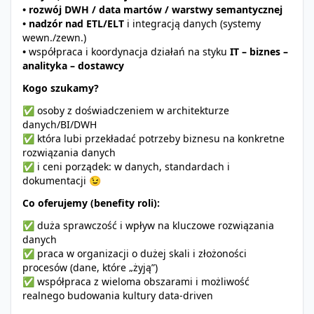
• rozwój DWH / data martów / warstwy semantycznej
• nadzór nad ETL/ELT
i integracją danych (systemy
wewn./zewn.)
•
współpraca i koordynacja działań na styku
IT – biznes –
analityka – dostawcy
Kogo szukamy?
✅ osoby z doświadczeniem w architekturze
danych/BI/DWH
✅ która lubi przekładać potrzeby biznesu na konkretne
rozwiązania danych
✅ i ceni porządek: w danych, standardach i
dokumentacji 😉
Co oferujemy (benefity roli):
✅ duża sprawczość i wpływ na kluczowe rozwiązania
danych
✅ praca w organizacji o dużej skali i złożoności
procesów (dane, które „żyją”)
✅ współpraca z wieloma obszarami i możliwość
realnego budowania kultury data‑driven