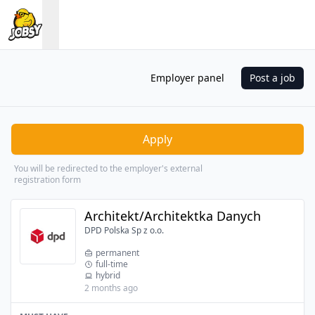
Employer panel
Post a job
Apply
You will be redirected to the employer's external
registration form
Architekt/Architektka Danych
DPD Polska Sp z o.o.
permanent
full-time
hybrid
2 months ago