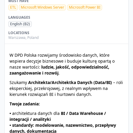
MUST HAVE
ETL
Microsoft Windows Server
Microsoft Power BI
LANGUAGES
English
(B2)
LOCATIONS
Warszawa
,
Poland
W DPD Polska rozwijamy środowisko danych, które
wspiera decyzje biznesowe i buduje kulturę opartą o
nasze wartości:
ludzie, jakość, odpowiedzialność,
zaangażowanie i rozwój
.
Szukamy
Architekta/Architektka Danych (Data/BI)
– roli
eksperckiej, przekrojowej, z realnym wpływem na
kierunek rozwiązań BI i hurtowni danych.
Twoje zadania:
•
architektura danych dla
BI / Data Warehouse /
integracji / analityki
• standardy: modelowanie, nazewnictwo, przepływy
danych, dokumentacja