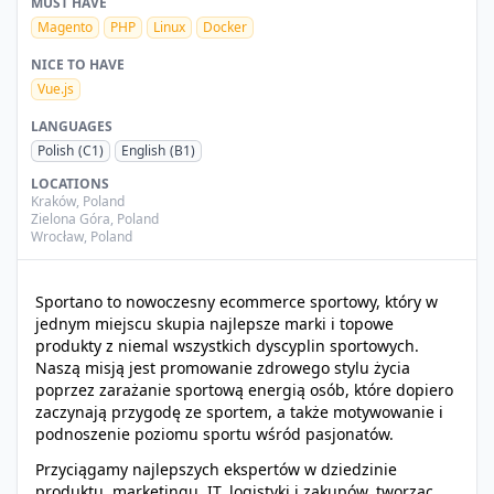
MUST HAVE
Magento
PHP
Linux
Docker
NICE TO HAVE
Vue.js
LANGUAGES
Polish
(C1)
English
(B1)
LOCATIONS
Kraków
,
Poland
Zielona Góra
,
Poland
Wrocław
,
Poland
Sportano to nowoczesny ecommerce sportowy, który w
jednym miejscu skupia najlepsze marki i topowe
produkty z niemal wszystkich dyscyplin sportowych.
Naszą misją jest promowanie zdrowego stylu życia
poprzez zarażanie sportową energią osób, które dopiero
zaczynają przygodę ze sportem, a także motywowanie i
podnoszenie poziomu sportu wśród pasjonatów.
Przyciągamy najlepszych ekspertów w dziedzinie
produktu, marketingu, IT, logistyki i zakupów, tworząc