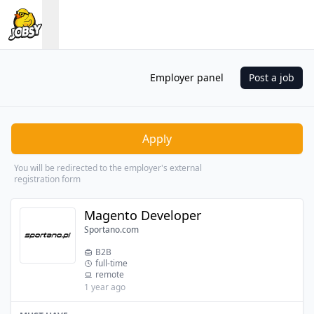
Employer panel
Post a job
Apply
You will be redirected to the employer's external
registration form
Magento Developer
Sportano.com
B2B
full-time
remote
1 year ago