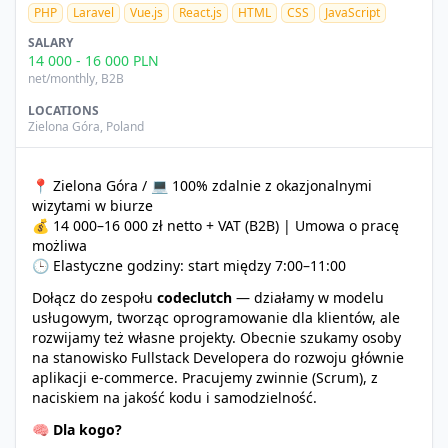
PHP
Laravel
Vue.js
React.js
HTML
CSS
JavaScript
SALARY
14 000
-
16 000
PLN
net/monthly
, B2B
LOCATIONS
Zielona Góra
,
Poland
📍 Zielona Góra / 💻 100% zdalnie z okazjonalnymi
wizytami w biurze
💰 14 000–16 000 zł netto + VAT (B2B) | Umowa o pracę
możliwa
🕒 Elastyczne godziny: start między 7:00–11:00
Dołącz do zespołu
codeclutch
— działamy w modelu
usługowym, tworząc oprogramowanie dla klientów, ale
rozwijamy też własne projekty. Obecnie szukamy osoby
na stanowisko Fullstack Developera do rozwoju głównie
aplikacji e-commerce. Pracujemy zwinnie (Scrum), z
naciskiem na jakość kodu i samodzielność.
🧠
Dla kogo?