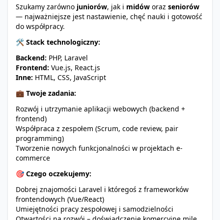
Szukamy zarówno
juniorów
, jak i
midów
oraz
seniorów
— najważniejsze jest nastawienie, chęć nauki i gotowość
do współpracy.
🛠
Stack technologiczny:
Backend:
PHP, Laravel
Frontend:
Vue.js, React.js
Inne:
HTML, CSS, JavaScript
💼
Twoje zadania:
Rozwój i utrzymanie aplikacji webowych (backend +
frontend)
Współpraca z zespołem (Scrum, code review, pair
programming)
Tworzenie nowych funkcjonalności w projektach e-
commerce
🎯
Czego oczekujemy:
Dobrej znajomości Laravel i któregoś z frameworków
frontendowych (Vue/React)
Umiejętności pracy zespołowej i samodzielności
Otwartości na rozwój – doświadczenie komercyjne mile