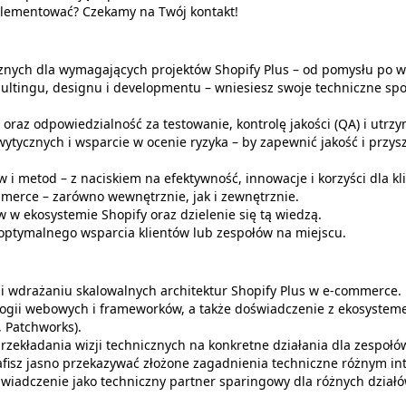
mplementować? Czekamy na Twój kontakt!
cznych dla wymagających projektów Shopify Plus – od pomysłu po w
sultingu, designu i developmentu – wniesiesz swoje techniczne spo
oraz odpowiedzialność za testowanie, kontrolę jakości (QA) i utrz
ycznych i wsparcie w ocenie ryzyka – by zapewnić jakość i przys
i metod – z naciskiem na efektywność, innowacje i korzyści dla kli
mmerce – zarówno wewnętrznie, jak i zewnętrznie.
w w ekosystemie Shopify oraz dzielenie się tą wiedzą.
optymalnego wsparcia klientów lub zespołów na miejscu.
i wdrażaniu skalowalnych architektur Shopify Plus w e-commerce.
gii webowych i frameworków, a także doświadczenie z ekosysteme
 Patchworks).
zekładania wizji technicznych na konkretne działania dla zespołów
fisz jasno przekazywać złożone zagadnienia techniczne różnym in
wiadczenie jako techniczny partner sparingowy dla różnych działó