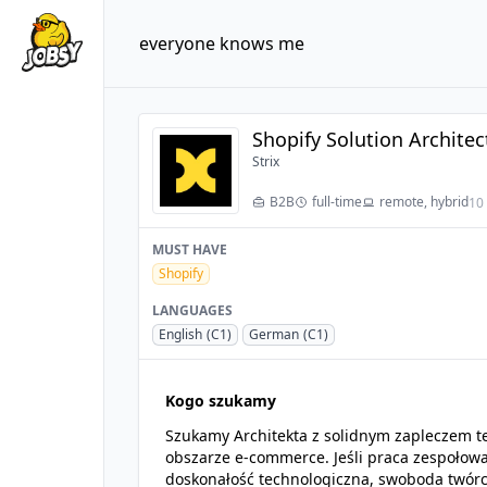
everyone knows me
Shopify Solution Architec
Strix
B2B
full-time
remote, hybrid
10
MUST HAVE
Shopify
LANGUAGES
English
(C1)
German
(C1)
Kogo szukamy
Szukamy Architekta z solidnym zapleczem t
obszarze e-commerce. Jeśli praca zespołowa
doskonałość technologiczna, swoboda twórcz