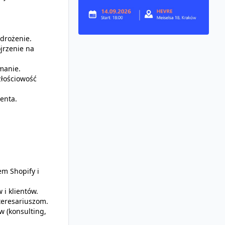
drożenie.
jrzenie na
ymanie.
złościowość
enta.
m Shopify i
 i klientów.
teresariuszom.
w (konsulting,