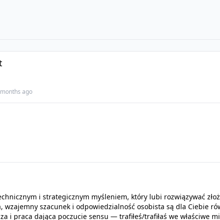
t
 months ago
echnicznym i strategicznym myśleniem, który lubi rozwiązywać zł
, wzajemny szacunek i odpowiedzialność osobista są dla Ciebie r
a i praca dająca poczucie sensu — trafiłeś/trafiłaś we właściwe m