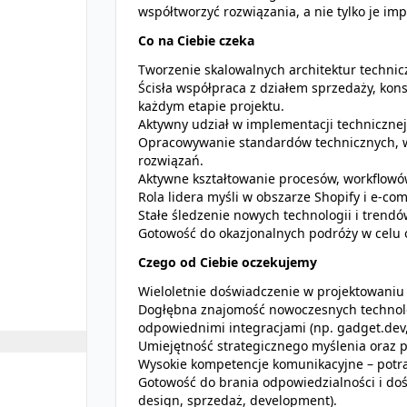
współtworzyć rozwiązania, a nie tylko je i
Co na Ciebie czeka
Tworzenie skalowalnych architektur techni
Ścisła współpraca z działem sprzedaży, kon
każdym etapie projektu.
Aktywny udział w implementacji technicznej 
Opracowywanie standardów technicznych, wyt
rozwiązań.
Aktywne kształtowanie procesów, workflowów 
Rola lidera myśli w obszarze Shopify i e-co
Stałe śledzenie nowych technologii i trendó
Gotowość do okazjonalnych podróży w celu 
Czego od Ciebie oczekujemy
Wieloletnie doświadczenie w projektowaniu 
Dogłębna znajomość nowoczesnych technolo
odpowiednimi integracjami (np. gadget.dev,
Umiejętność strategicznego myślenia oraz pr
Wysokie kompetencje komunikacyjne – potra
Gotowość do brania odpowiedzialności i doś
design, sprzedaż, development).