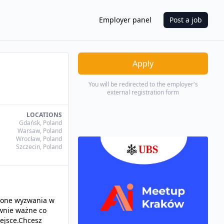
Employer panel
Post a job
Apply
You will be redirected to the employer's
external registration form
LOCATIONS
Gdańsk
,
Poland
Warsaw
,
Poland
Wrocław
,
Poland
Szczecin
,
Poland
ożone wyzwania w
ównie ważne co
iejsce.Chcesz