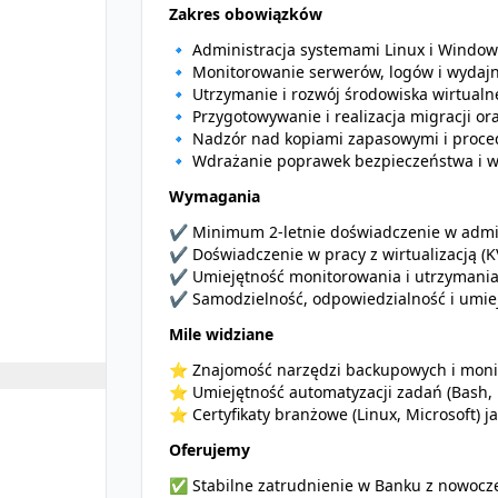
Zakres obowiązków
🔹 Administracja systemami Linux i Windows 
🔹 Monitorowanie serwerów, logów i wydajn
🔹 Utrzymanie i rozwój środowiska wirtual
🔹 Przygotowywanie i realizacja migracji o
🔹 Nadzór nad kopiami zapasowymi i proc
🔹 Wdrażanie poprawek bezpieczeństwa i w
Wymagania
✔ Minimum 2-letnie doświadczenie w admin
✔ Doświadczenie w pracy z wirtualizacją (
✔ Umiejętność monitorowania i utrzymania
✔ Samodzielność, odpowiedzialność i umiej
Mile widziane
⭐ Znajomość narzędzi backupowych i moni
⭐ Umiejętność automatyzacji zadań (Bash, 
⭐ Certyfikaty branżowe (Linux, Microsoft) j
Oferujemy
✅ Stabilne zatrudnienie w Banku z nowocz