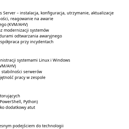
Server – instalacja, konfiguracja, utrzymanie, aktualizacje
ości, reagowanie na awarie
nego (KVM/AHV)
raz modernizacji systemów
edurami odtwarzania awaryjnego
spółpraca przy incydentach
istracji systemami Linux i Windows
KVM/AHV)
 stabilności serwerów
ętność pracy w zespole
torujących
PowerShell, Python)
ako dodatkowy atut
esnym podejściem do technologii