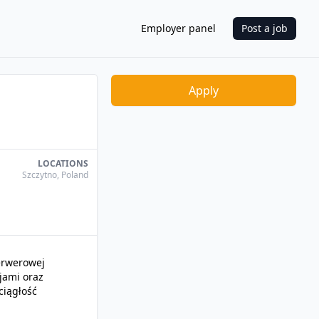
Employer panel
Post a job
Apply
LOCATIONS
Szczytno
,
Poland
serwerowej
jami oraz
ciągłość