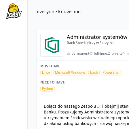
everyone knows me
Administrator systemów 
Bank Spółdzielczy w Szczytnie
permanent
full-time
on-site
9 m
MUST HAVE
Linux
Microsoft Windows
bash
PowerShell
NICE TO HAVE
Python
Dołącz do naszego Zespołu IT i obejmij sta
Banku. Poszukujemy Administratora systemów
utrzymaniem środowiska wirtualnego opart
działania usług bankowych i rozwój naszej i