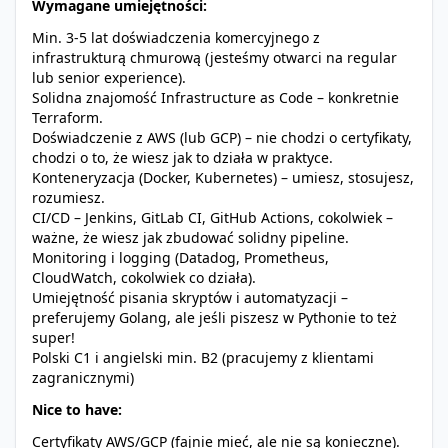
Wymagane umiejętności:
Min. 3-5 lat doświadczenia komercyjnego z
infrastrukturą chmurową (jesteśmy otwarci na regular
lub senior experience).
Solidna znajomość Infrastructure as Code – konkretnie
Terraform.
Doświadczenie z AWS (lub GCP) – nie chodzi o certyfikaty,
chodzi o to, że wiesz jak to działa w praktyce.
Konteneryzacja (Docker, Kubernetes) – umiesz, stosujesz,
rozumiesz.
CI/CD – Jenkins, GitLab CI, GitHub Actions, cokolwiek –
ważne, że wiesz jak zbudować solidny pipeline.
Monitoring i logging (Datadog, Prometheus,
CloudWatch, cokolwiek co działa).
Umiejętność pisania skryptów i automatyzacji –
preferujemy Golang, ale jeśli piszesz w Pythonie to też
super!
Polski C1 i angielski min. B2 (pracujemy z klientami
zagranicznymi)
Nice to have:
Certyfikaty AWS/GCP (fajnie mieć, ale nie są konieczne).