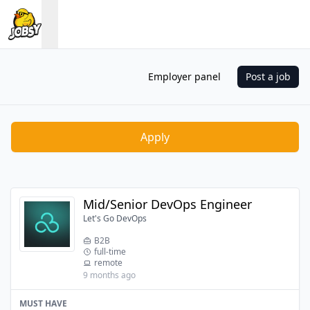
Employer panel
Post a job
Apply
Mid/Senior DevOps Engineer
Let's Go DevOps
B2B
full-time
remote
9 months ago
MUST HAVE