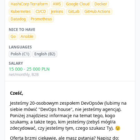
HashiCorp Terraform
AWS
Google Cloud
Docker
Kubernetes
CI/CD
Jenkins
GitLab
GitHub Actions
Datadog
Prometheus
NICE TO HAVE
Go
Ansible
LANGUAGES
Polish
(C1)
English
(B2)
SALARY
15 000
-
25 000
PLN
net/monthly
, B2B
Cześć,
Jesteśmy 20-osobowym zespołem DevOpsów (lubimy na
siebie mówić "DevOps house", nie jesteśmy agencją).
Poniżej znajdziesz informacje na temat tego, kogo
szukamy, a także tego, kim jesteśmy (żebyś mógł/a
zdecydować, czy jesteśmy tym, czego szukasz Ty). 😉
Oferta brzmi ciekawie, ale masz pytania? Napisz do: