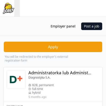
Employer panel
Post a job
Apply
You will be redirected to the employer's external
registration form
Administratorka lub Administrator Usług Katalogowych i Chmurowych
Diagnostyka S.A.
B2B, permanent
full-time
hybrid
5 months ago