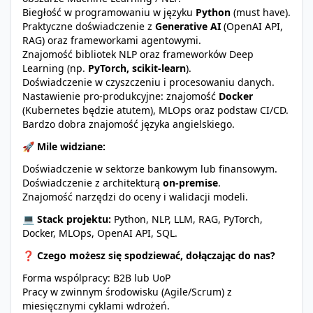
Biegłość w programowaniu w języku
Python
(must have).
Praktyczne doświadczenie z
Generative AI
(OpenAI API,
RAG) oraz frameworkami agentowymi.
Znajomość bibliotek NLP oraz frameworków Deep
Learning (np.
PyTorch, scikit-learn
).
Doświadczenie w czyszczeniu i procesowaniu danych.
Nastawienie pro-produkcyjne: znajomość
Docker
(Kubernetes będzie atutem), MLOps oraz podstaw CI/CD.
Bardzo dobra znajomość języka angielskiego.
🚀
Mile widziane:
Doświadczenie w sektorze bankowym lub finansowym.
Doświadczenie z architekturą
on-premise
.
Znajomość narzędzi do oceny i walidacji modeli.
💻
Stack projektu:
Python, NLP, LLM, RAG, PyTorch,
Docker, MLOps, OpenAI API, SQL.
❓
Czego możesz się spodziewać, dołączając do nas?
Forma wspólpracy: B2B lub UoP
Pracy w zwinnym środowisku (Agile/Scrum) z
miesięcznymi cyklami wdrożeń.