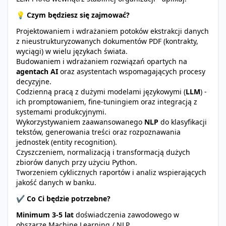
💡
Czym będziesz się zajmować?
Projektowaniem i wdrażaniem potoków ekstrakcji danych
z nieustrukturyzowanych dokumentów PDF (kontrakty,
wyciągi) w wielu językach świata.
Budowaniem i wdrażaniem rozwiązań opartych na
agentach AI
oraz asystentach wspomagających procesy
decyzyjne.
Codzienną pracą z dużymi modelami językowymi (
LLM
) -
ich promptowaniem, fine-tuningiem oraz integracją z
systemami produkcyjnymi.
Wykorzystywaniem zaawansowanego
NLP
do klasyfikacji
tekstów, generowania treści oraz rozpoznawania
jednostek (entity recognition).
Czyszczeniem, normalizacją i transformacją dużych
zbiorów danych przy użyciu Python.
Tworzeniem cyklicznych raportów i analiz wspierających
jakość danych w banku.
✔️
Co Ci będzie potrzebne?
Minimum 3-5 lat
doświadczenia zawodowego w
obszarze Machine Learning / NLP.