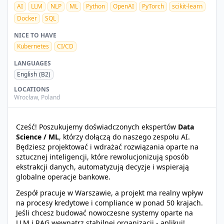
AI
LLM
NLP
ML
Python
OpenAI
PyTorch
scikit-learn
Docker
SQL
NICE TO HAVE
Kubernetes
CI/CD
LANGUAGES
English
(B2)
LOCATIONS
Wrocław
,
Poland
Cześć! Poszukujemy doświadczonych ekspertów
Data
Science / ML
, którzy dołączą do naszego zespołu AI.
Będziesz projektować i wdrażać rozwiązania oparte na
sztucznej inteligencji, które rewolucjonizują sposób
ekstrakcji danych, automatyzują decyzje i wspierają
globalne operacje bankowe.
Zespół pracuje w Warszawie, a projekt ma realny wpływ
na procesy kredytowe i compliance w ponad 50 krajach.
Jeśli chcesz budować nowoczesne systemy oparte na
LLM i RAG wewnątrz stabilnej organizacji - aplikuj!