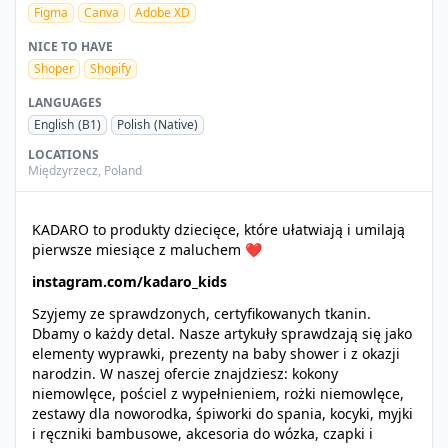
Figma
Canva
Adobe XD
NICE TO HAVE
Shoper
Shopify
LANGUAGES
English
(B1)
Polish
(Native)
LOCATIONS
Międzyrzecz
,
Poland
KADARO to produkty dziecięce, które ułatwiają i umilają
pierwsze miesiące z maluchem ❤️
instagram.com/kadaro_kids
Szyjemy ze sprawdzonych, certyfikowanych tkanin.
Dbamy o każdy detal. Nasze artykuły sprawdzają się jako
elementy wyprawki, prezenty na baby shower i z okazji
narodzin. W naszej ofercie znajdziesz: kokony
niemowlęce, pościel z wypełnieniem, rożki niemowlęce,
zestawy dla noworodka, śpiworki do spania, kocyki, myjki
i ręczniki bambusowe, akcesoria do wózka, czapki i