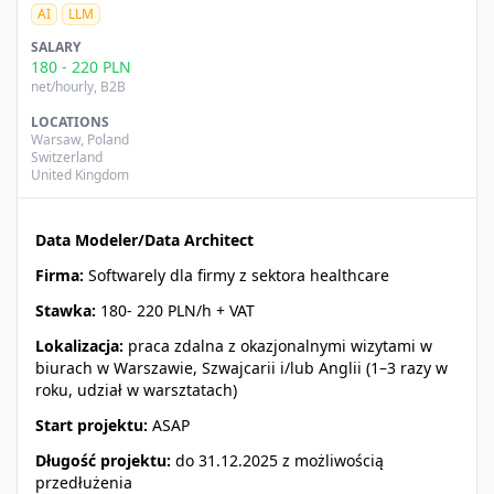
AI
LLM
SALARY
180
-
220
PLN
net/hourly
, B2B
LOCATIONS
Warsaw
,
Poland
Switzerland
United Kingdom
Data Modeler/Data Architect
Firma:
Softwarely dla firmy z sektora healthcare
Stawka:
180- 220 PLN/h + VAT
Lokalizacja:
praca zdalna z okazjonalnymi wizytami w
biurach w Warszawie, Szwajcarii i/lub Anglii (1–3 razy w
roku, udział w warsztatach)
Start projektu:
ASAP
Długość projektu:
do 31.12.2025 z możliwością
przedłużenia