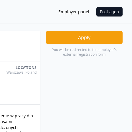
Employer panel
Post a job
Apply
You will be redirected to the employer's
external registration form
LOCATIONS
Warszawa
,
Poland
enie w pracy dla
Czasami
adczonych