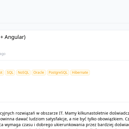
 + Angular)
ago
ot
SQL
NoSQL
Oracle
PostgreSQL
Hibernate
yjnych rozwiązań w obszarze IT. Mamy kilkunastoletnie doświadcz
powinna dawać ludziom satysfakcje, a nie być tylko obowiązkiem. 
sca wymaga czasu i dobrego ukierunkowania przez bardziej doświ