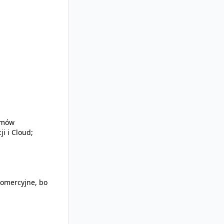
temów
i i Cloud;
komercyjne, bo