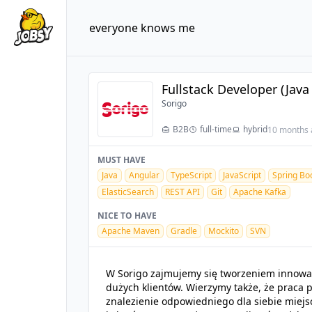
everyone knows me
Fullstack Developer (Java
Sorigo
B2B
full-time
hybrid
10 months 
MUST HAVE
Java
Angular
TypeScript
JavaScript
Spring Bo
ElasticSearch
REST API
Git
Apache Kafka
NICE TO HAVE
Apache Maven
Gradle
Mockito
SVN
W Sorigo zajmujemy się tworzeniem innowac
dużych klientów. Wierzymy także, że praca 
znalezienie odpowiedniego dla siebie miej