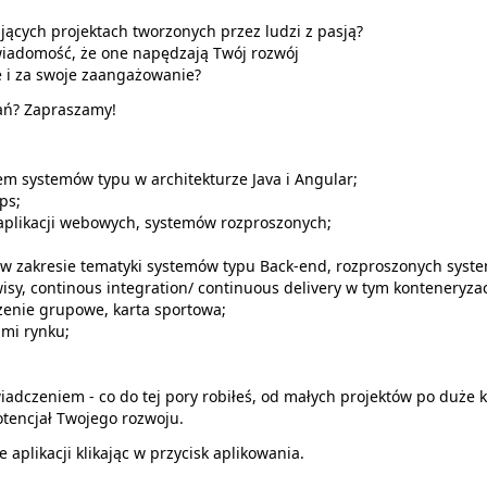
ujących projektach tworzonych przez ludzi z pasją?
świadomość, że one napędzają Twój rozwój
le i za swoje zaangażowanie?
ań? Zapraszamy!
m systemów typu w architekturze Java i Angular;
ps;
 aplikacji webowych, systemów rozproszonych;
 w zakresie tematyki systemów typu Back-end, rozproszonych sys
isy, continous integration/ continuous delivery w tym konteneryzacj
zenie grupowe, karta sportowa;
ami rynku;
iadczeniem - co do tej pory robiłeś, od małych projektów po duże 
otencjał Twojego rozwoju.
aplikacji klikając w przycisk aplikowania.