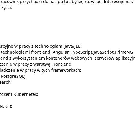
pracownik przychodzi do nas po to aby się rozwijać. Interesuje nas 
rzyści.
rcyjne w pracy z technologiami Java/JEE,
 technologiami front-end: Angular, TypeScript/JavaScript,PrimeNG
k-end z wykorzystaniem kontenerów webowych, serwerów aplikacyj
czenie w pracy z warstwą Front-end;
wiadczenie w pracy w tych frameworkach;
 PostgreSQL)
earch;
ocker i Kubernetes;
N, Git;