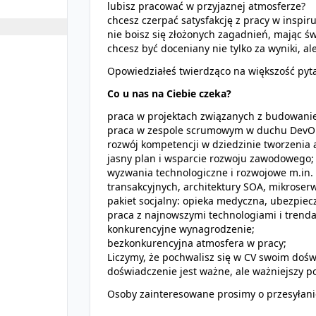
lubisz pracować w przyjaznej atmosferze?
chcesz czerpać satysfakcję z pracy w inspir
nie boisz się złożonych zagadnień, mając 
chcesz być doceniany nie tylko za wyniki, a
Opowiedziałeś twierdząco na większość pyt
Co u nas na Ciebie czeka?
praca w projektach związanych z budowanie
praca w zespole scrumowym w duchu DevO
rozwój kompetencji w dziedzinie tworzenia
jasny plan i wsparcie rozwoju zawodowego;
wyzwania technologiczne i rozwojowe m.in.
transakcyjnych, architektury SOA, mikroserw
pakiet socjalny: opieka medyczna, ubezpiec
praca z najnowszymi technologiami i trend
konkurencyjne wynagrodzenie;
bezkonkurencyjna atmosfera w pracy;
Liczymy, że pochwalisz się w CV swoim dośw
doświadczenie jest ważne, ale ważniejszy p
Osoby zainteresowane prosimy o przesyłanie 