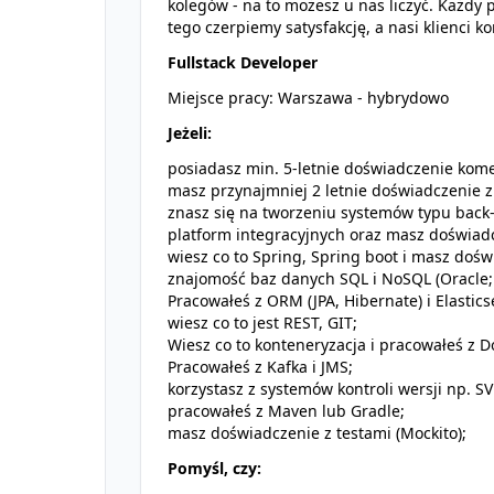
kolegów - na to możesz u nas liczyć. Każdy 
tego czerpiemy satysfakcję, a nasi klienci ko
Fullstack Developer
Miejsce pracy: Warszawa - hybrydowo
Jeżeli:
posiadasz min. 5-letnie doświadczenie kome
masz przynajmniej 2 letnie doświadczenie z
znasz się na tworzeniu systemów typu bac
platform integracyjnych oraz masz doświad
wiesz co to Spring, Spring boot i masz doś
znajomość baz danych SQL i NoSQL (Oracle;
Pracowałeś z ORM (JPA, Hibernate) i Elastics
wiesz co to jest REST, GIT;
Wiesz co to konteneryzacja i pracowałeś z D
Pracowałeś z Kafka i JMS;
korzystasz z systemów kontroli wersji np. SV
pracowałeś z Maven lub Gradle;
masz doświadczenie z testami (Mockito);
Pomyśl, czy: