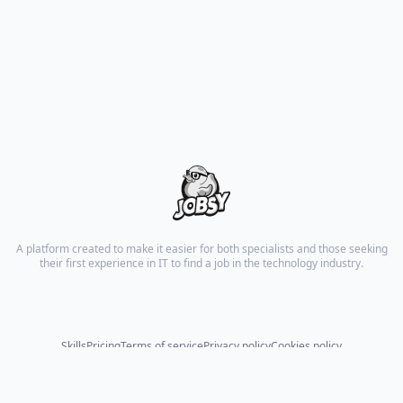
A platform created to make it easier for both specialists and those seeking
their first experience in IT to find a job in the technology industry.
Skills
Pricing
Terms of service
Privacy policy
Cookies policy
© 2026 All rights reserved.