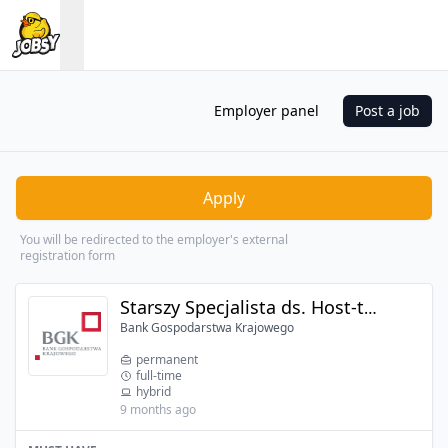
Employer panel
Post a job
Apply
You will be redirected to the employer's external
registration form
Starszy Specjalista ds. Host-to-Host/Web Service (Departament IT) (k/m)
Bank Gospodarstwa Krajowego
permanent
full-time
hybrid
9 months ago