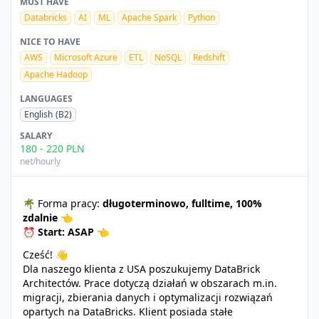
MUST HAVE
Databricks
AI
ML
Apache Spark
Python
NICE TO HAVE
AWS
Microsoft Azure
ETL
NoSQL
Redshift
Apache Hadoop
LANGUAGES
English
(B2)
SALARY
180
-
220
PLN
net/hourly
🌴 Forma pracy:
długoterminowo, fulltime, 100%
zdalnie
👈
⏰
Start: ASAP
👈
Cześć! 👋
Dla naszego klienta z USA poszukujemy DataBrick
Architectów. Prace dotyczą działań w obszarach m.in.
migracji, zbierania danych i optymalizacji rozwiązań
opartych na DataBricks. Klient posiada stałe