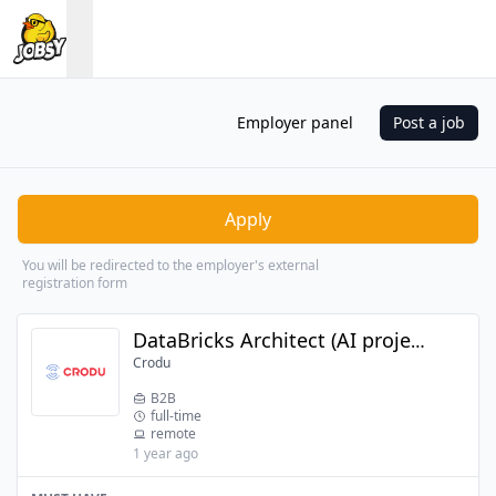
Employer panel
Post a job
Apply
You will be redirected to the employer's external
registration form
DataBricks Architect (AI project)
Crodu
B2B
full-time
remote
1 year ago