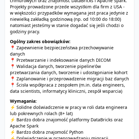
chmurowych oraz znajomość DataBricks i Apache Spark.
Projekty prowadzone przede wszystkim dla firm z USA -
w większości przypadków wymagana jest praca jedynie z
niewielką zakładką godzinową (np. od 10:00 do 18:00)
natomiast jesteśmy w stanie dogadać się jeśli chodzi o
godziny pracy.
Ogólny zakres obowiązków:
📍 Zapewnienie bezpieczeństwa przechowywanie
danych
📍 Przetwarzanie i indeksowanie danych DICOM
📍 Walidacja danych, tworzenie pipeline'ów
przetwarzania danych, tworzenie i udostępnianie kohort
📍 Zaplanowanie i przeprowadzenie migracji baz danych
📍 Ścisła współpraca z zespołem (m.in. data engineers,
data scientists, informatycy kliniczni, zespół wsparcia)
Wymagania:
⚡️ Solidne doświadczenie w pracy w roli data engineera
lub pokrewnych rolach (8+ lat)
⚡️ Bardzo dobra znajomość platformy DataBricks oraz
Apache Spark
⚡️ Bardzo dobra znajomość Python
⚡️ Doświadczenie w przeprowadzaniu migracji