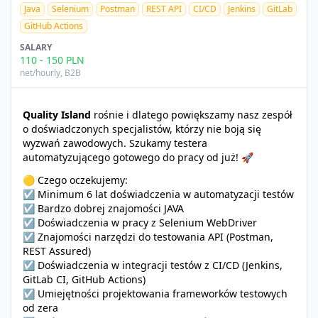
Java
Selenium
Postman
REST API
CI/CD
Jenkins
GitLab
GitHub Actions
SALARY
110
-
150
PLN
net/hourly
, B2B
Quality Island
rośnie i dlatego powiększamy nasz zespół
o doświadczonych specjalistów, którzy nie boją się
wyzwań zawodowych. Szukamy testera
automatyzującego gotowego do pracy od już! 🚀
🟡 Czego oczekujemy:
☑️ Minimum 6 lat doświadczenia w automatyzacji testów
☑️ Bardzo dobrej znajomości JAVA
☑️ Doświadczenia w pracy z Selenium WebDriver
☑️ Znajomości narzędzi do testowania API (Postman,
REST Assured)
☑️ Doświadczenia w integracji testów z CI/CD (Jenkins,
GitLab CI, GitHub Actions)
☑️ Umiejętności projektowania frameworków testowych
od zera