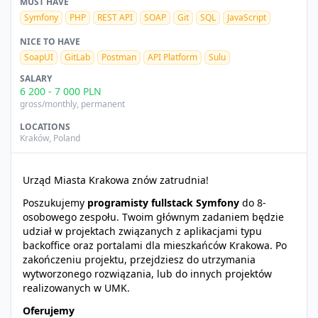
MUST HAVE
Symfony
PHP
REST API
SOAP
Git
SQL
JavaScript
NICE TO HAVE
SoapUI
GitLab
Postman
API Platform
Sulu
SALARY
6 200
-
7 000
PLN
gross/monthly
, permanent
LOCATIONS
Kraków
,
Poland
Urząd Miasta Krakowa znów zatrudnia!
Poszukujemy
programisty fullstack Symfony
do 8-
osobowego zespołu. Twoim głównym zadaniem będzie
udział w projektach związanych z aplikacjami typu
backoffice oraz portalami dla mieszkańców Krakowa. Po
zakończeniu projektu, przejdziesz do utrzymania
wytworzonego rozwiązania, lub do innych projektów
realizowanych w UMK.
Oferujemy