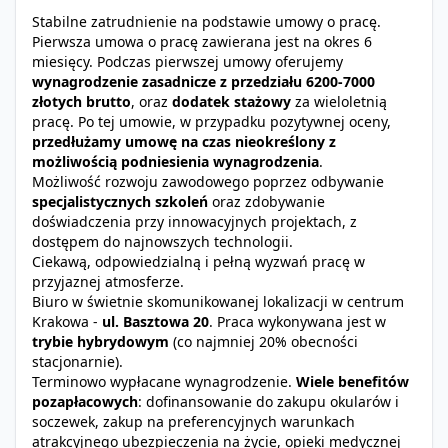
Stabilne zatrudnienie na podstawie umowy o pracę.
Pierwsza umowa o pracę zawierana jest na okres 6
miesięcy. Podczas pierwszej umowy oferujemy
wynagrodzenie zasadnicze z przedziału 6200-7000
złotych brutto
, oraz
dodatek stażowy
za wieloletnią
pracę. Po tej umowie, w przypadku pozytywnej oceny,
przedłużamy umowę na czas nieokreślony z
możliwością podniesienia wynagrodzenia
.
Możliwość rozwoju zawodowego poprzez odbywanie
specjalistycznych szkoleń
oraz zdobywanie
doświadczenia przy innowacyjnych projektach, z
dostępem do najnowszych technologii.
Ciekawą, odpowiedzialną i pełną wyzwań pracę w
przyjaznej atmosferze.
Biuro w świetnie skomunikowanej lokalizacji w centrum
Krakowa -
ul. Basztowa 20
. Praca wykonywana jest w
trybie hybrydowym
(co najmniej 20% obecności
stacjonarnie).
Terminowo wypłacane wynagrodzenie.
Wiele benefitów
pozapłacowych
: dofinansowanie do zakupu okularów i
soczewek, zakup na preferencyjnych warunkach
atrakcyjnego ubezpieczenia na życie, opieki medycznej